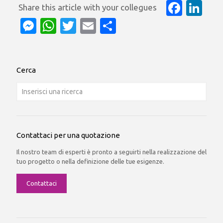
Face
Li
Messenger
WhatsApp
Twitter
Email
Condividi
Cerca
Contattaci per una quotazione
Il nostro team di esperti è pronto a seguirti nella realizzazione del
tuo progetto o nella definizione delle tue esigenze.
Contattaci