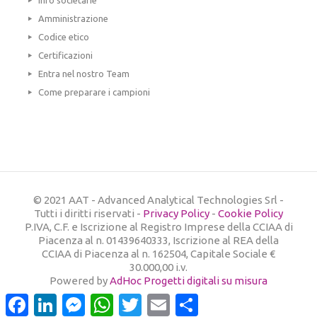
Info societarie
Amministrazione
Codice etico
Certificazioni
Entra nel nostro Team
Come preparare i campioni
© 2021 AAT - Advanced Analytical Technologies Srl -
Tutti i diritti riservati -
Privacy Policy
-
Cookie Policy
P.IVA, C.F. e Iscrizione al Registro Imprese della CCIAA di
Piacenza al n. 01439640333, Iscrizione al REA della
CCIAA di Piacenza al n. 162504, Capitale Sociale €
30.000,00 i.v.
Powered by
AdHoc Progetti digitali su misura
Facebook
LinkedIn
Messenger
WhatsApp
Twitter
Email
Condividi